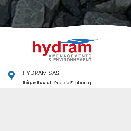
HYDRAM SAS
Siège Social :
Rue du Faubourg
59230 Rosult
Boîte Postale :
BP 70116
59732 Saint Amand Les Eaux CEDEX
03 27 21 65 69