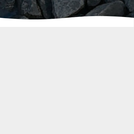
HYDRAM SAS
Siège Social :
Rue du Faubourg
59230 Rosult
Boîte Postale :
BP 70116
59732 Saint Amand Les Eaux CEDEX
03 27 21 65 69
hydram59@hydram-sas.com