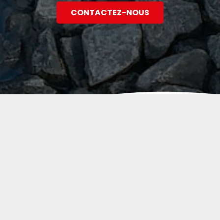
CONTACTEZ-NOUS
HYDRAM SAS
Siège Social :
Rue du Faubourg
59230 Rosult
Boîte Postale :
BP 70116