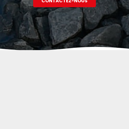
CONTACTEZ-NOUS
HYDRAM SAS
Siège Social :
Rue du Faubourg
59230 Rosult
Boîte Postale :
BP 70116
59732 Saint Amand Les Eaux CEDEX